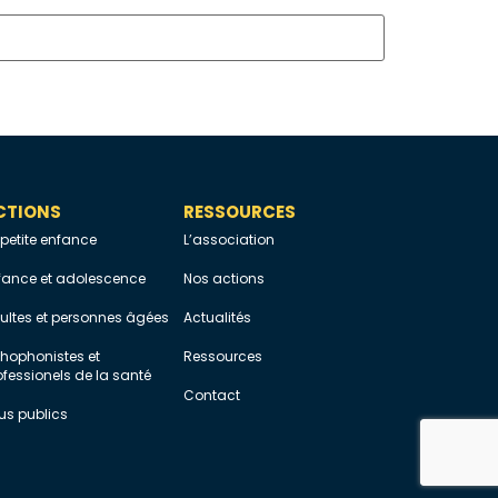
CTIONS
RESSOURCES
 petite enfance
L’association
fance et adolescence
Nos actions
ultes et personnes âgées
Actualités
thophonistes et
Ressources
ofessionels de la santé
Contact
us publics