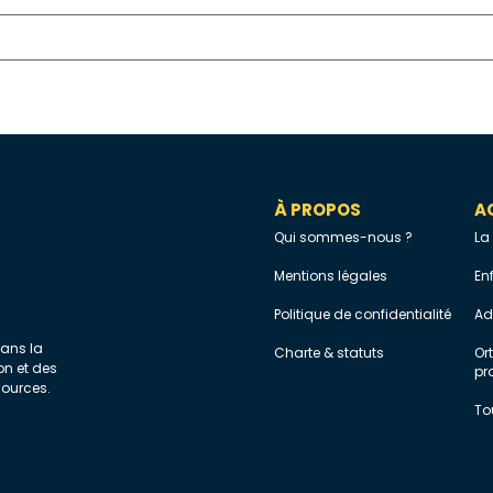
À PROPOS
A
Qui sommes-nous ?
La
Mentions légales
En
Politique de confidentialité
Ad
dans la
Charte & statuts
Or
on et des
pr
sources.
To