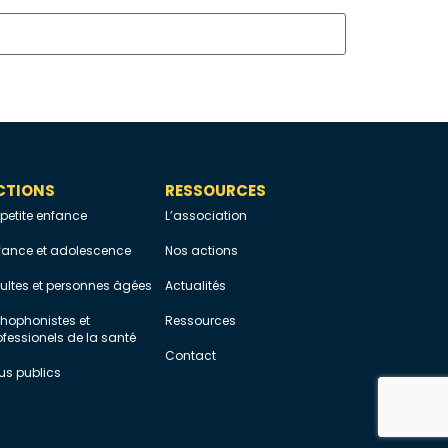
CTIONS
RESSOURCES
 petite enfance
L’association
fance et adolescence
Nos actions
ultes et personnes âgées
Actualités
thophonistes et
Ressources
ofessionels de la santé
Contact
us publics