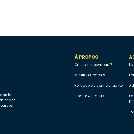
À PROPOS
A
Qui sommes-nous ?
La
Mentions légales
En
Politique de confidentialité
Ad
dans la
Charte & statuts
Or
on et des
pr
sources.
To